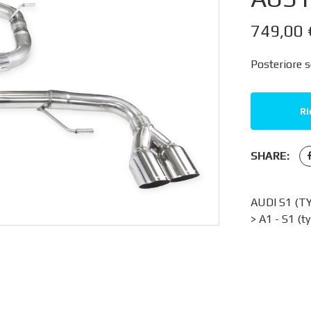
749,00
Posteriore s
Ri
SHARE:
AUDI S1 (T
>
A1 - S1 (t