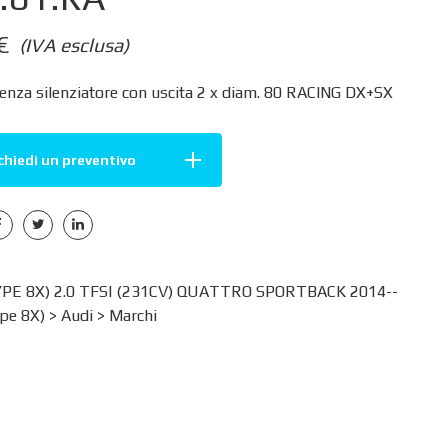
€
(IVA esclusa)
enza silenziatore con uscita 2 x diam. 80 RACING DX+SX
chiedi un preventivo
YPE 8X) 2.0 TFSI (231CV) QUATTRO SPORTBACK 2014--
ype 8X)
>
Audi
>
Marchi