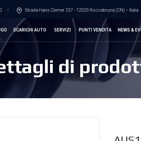
0
Strada Hans Clemer 237 - 12020 Roccabruna (CN) – Italia
OGO
SCARICHI AUTO
SERVIZI
PUNTI VENDITA
NEWS & EV
ettagli di prodot
AUS1