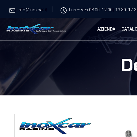
info@inoxcar.it
Lun – Ven 08.00 -12.00 | 13.30 -17.3
AZIENDA
CATAL
D