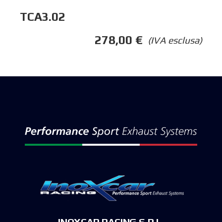
TCA3.02
278,00
€
(IVA esclusa)
INOXCAR RACING S.R.L.