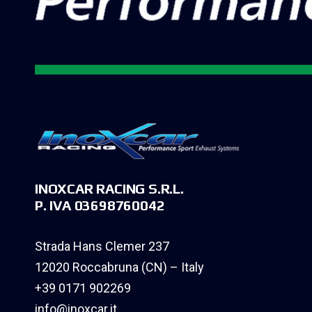
INOXCAR RACING S.R.L.
P. IVA 03698760042
Strada Hans Clemer 237
12020 Roccabruna (CN) – Italy
+39 0171 902269
info@inoxcar.it