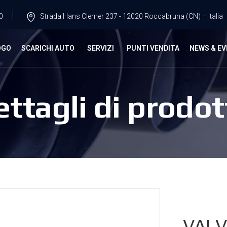
0
Strada Hans Clemer 237 - 12020 Roccabruna (CN) – Italia
OGO
SCARICHI AUTO
SERVIZI
PUNTI VENDITA
NEWS & EV
ettagli di prodot
VALV