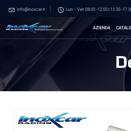
info@inoxcar.it
Lun – Ven 08.00 -12.00 | 13.30 -17.3
AZIENDA
CATAL
D