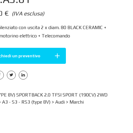
00
€
(IVA esclusa)
silenziato con uscita 2 x diam. 80 BLACK CERAMIC +
 motorino elettrico + Telecomando
chiedi un preventivo
YPE 8V) SPORTBACK 2.0 TFSI SPORT (190CV) 2WD
>
A3 - S3 - RS3 (type 8V)
>
Audi
>
Marchi