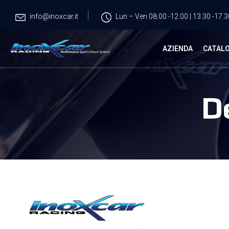
info@inoxcar.it
Lun – Ven 08.00 -12.00 | 13.30 -17.3
AZIENDA
CATAL
D