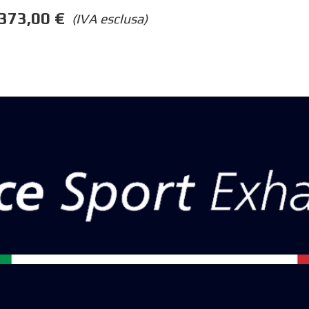
373,00
€
(IVA esclusa)