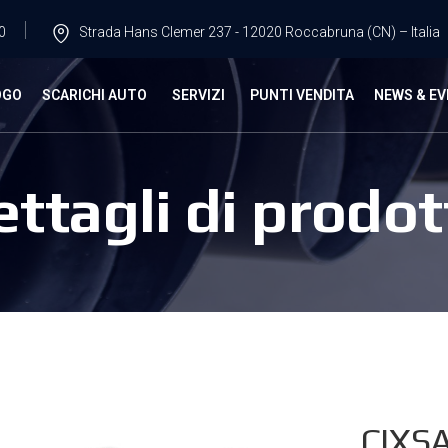
0
Strada Hans Clemer 237 - 12020 Roccabruna (CN) – Italia
OGO
SCARICHI AUTO
SERVIZI
PUNTI VENDITA
NEWS & EV
ettagli di prodot
CIXS