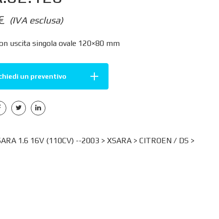
€
(IVA esclusa)
con uscita singola ovale 120×80 mm
chiedi un preventivo
ARA 1.6 16V (110CV) --2003 >
XSARA
>
CITROEN / DS
>