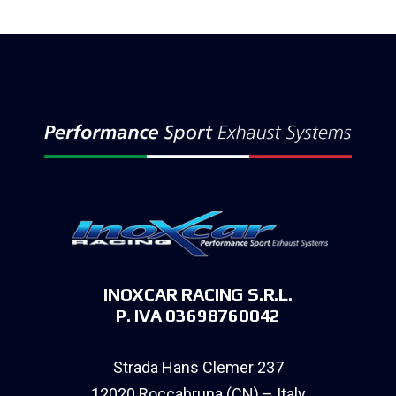
INOXCAR RACING S.R.L.
P. IVA 03698760042
Strada Hans Clemer 237
12020 Roccabruna (CN) – Italy