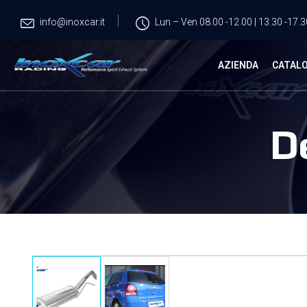
info@inoxcar.it
Lun – Ven 08.00 -12.00 | 13.30 -17.3
AZIENDA
CATAL
D