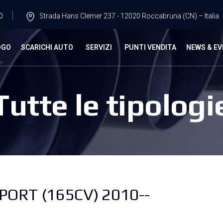
0
Strada Hans Clemer 237 - 12020 Roccabruna (CN) – Italia
OGO
SCARICHI AUTO
SERVIZI
PUNTI VENDITA
NEWS & EV
Tutte le tipologi
PORT (165CV) 2010--