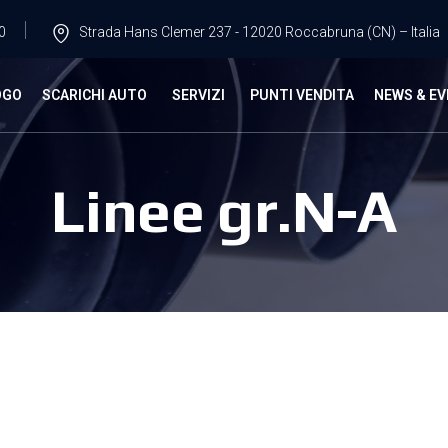
0
Strada Hans Clemer 237 - 12020 Roccabruna (CN) – Italia
OGO
SCARICHI AUTO
SERVIZI
PUNTI VENDITA
NEWS & EV
Linee gr.N-A