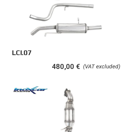
LCI.07
480,00
€
(VAT excluded)