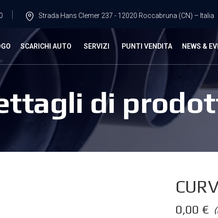
0
Strada Hans Clemer 237 - 12020 Roccabruna (CN) – Italia
OGO
SCARICHI AUTO
SERVIZI
PUNTI VENDITA
NEWS & EV
ettagli di prodot
CURV
0,00
€
(