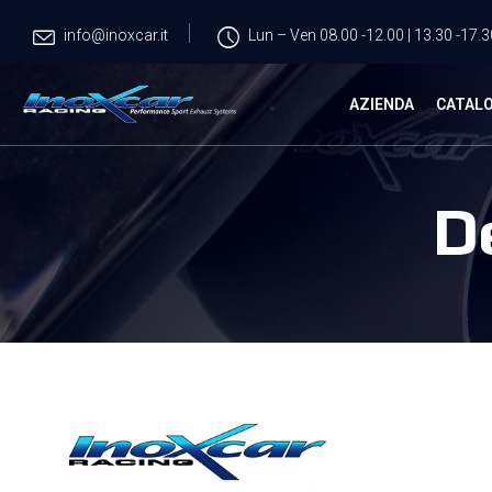
info@inoxcar.it
Lun – Ven 08.00 -12.00 | 13.30 -17.3
AZIENDA
CATAL
D