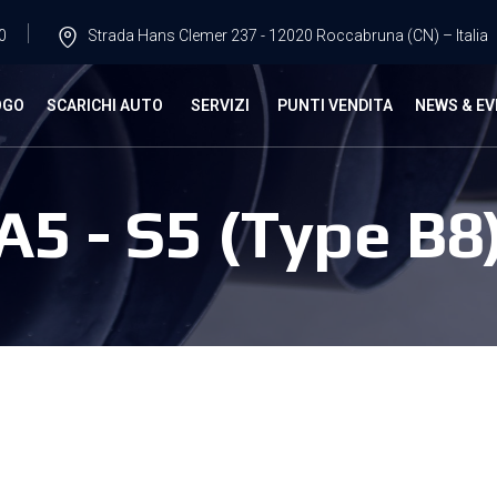
0
Strada Hans Clemer 237 - 12020 Roccabruna (CN) – Italia
OGO
SCARICHI AUTO
SERVIZI
PUNTI VENDITA
NEWS & EV
A5 - S5 (Type B8