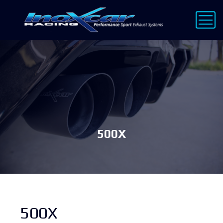
500X
500X