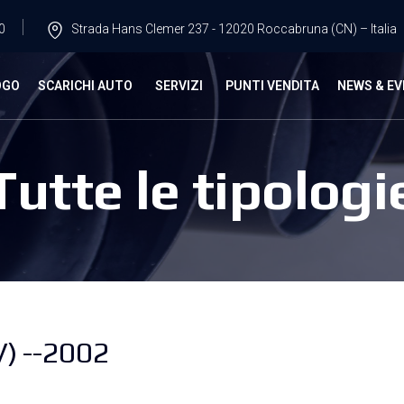
0
Strada Hans Clemer 237 - 12020 Roccabruna (CN) – Italia
OGO
SCARICHI AUTO
SERVIZI
PUNTI VENDITA
NEWS & EV
Tutte le tipologi
) --2002