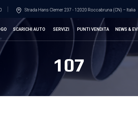
0
Strada Hans Clemer 237 - 12020 Roccabruna (CN) – Italia
OGO
SCARICHI AUTO
SERVIZI
PUNTI VENDITA
NEWS & EV
107