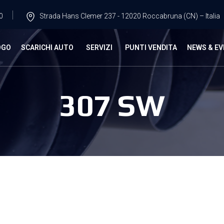
0
Strada Hans Clemer 237 - 12020 Roccabruna (CN) – Italia
OGO
SCARICHI AUTO
SERVIZI
PUNTI VENDITA
NEWS & EV
307 SW