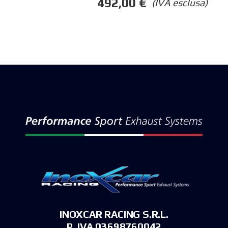
492,00
€
(IVA esclusa)
INOXCAR RACING S.R.L.
P. IVA 03698760042