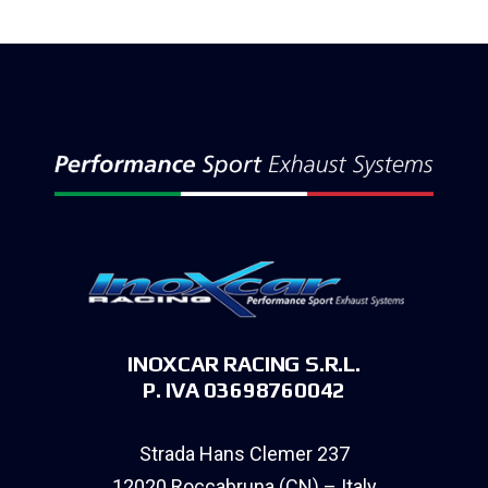
INOXCAR RACING S.R.L.
P. IVA 03698760042
Strada Hans Clemer 237
12020 Roccabruna (CN) – Italy