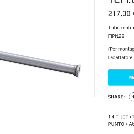
217,00
Tubo central
FIPN.29
(Per montag
l’adattator
Ri
SHARE:
1.4 T-JET (
PUNTO
>
Ab