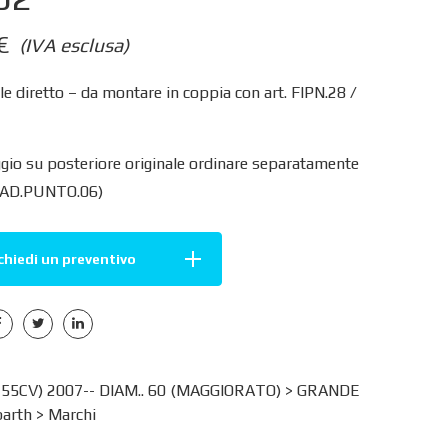
€
(IVA esclusa)
e diretto – da montare in coppia con art. FIPN.28 /
gio su posteriore originale ordinare separatamente
e AD.PUNTO.06)
chiedi un preventivo
155CV) 2007-- DIAM.. 60 (MAGGIORATO) >
GRANDE
arth
>
Marchi