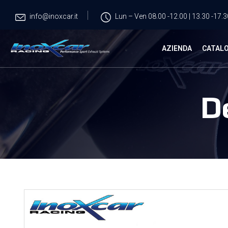
info@inoxcar.it
Lun – Ven 08.00 -12.00 | 13.30 -17.3
AZIENDA
CATAL
D