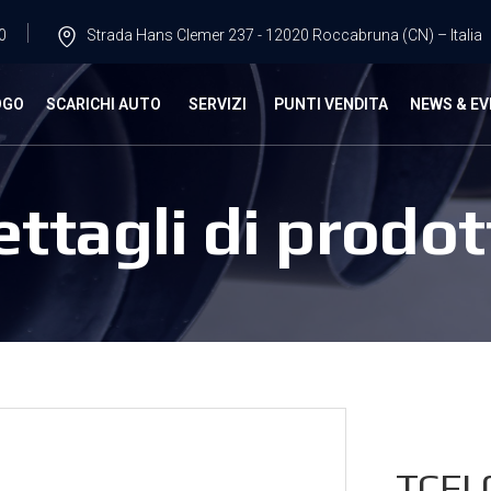
0
Strada Hans Clemer 237 - 12020 Roccabruna (CN) – Italia
OGO
SCARICHI AUTO
SERVIZI
PUNTI VENDITA
NEWS & EV
ettagli di prodot
TCFI.