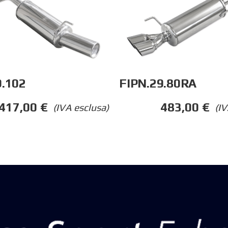
9.102
FIPN.29.80RA
417,00
€
483,00
€
(IVA esclusa)
(IV