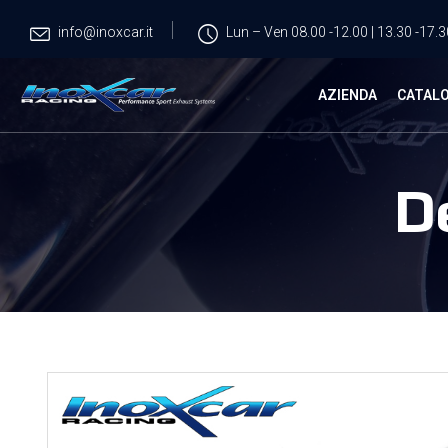
info@inoxcar.it
Lun – Ven 08.00 -12.00 | 13.30 -17.3
AZIENDA
CATAL
D