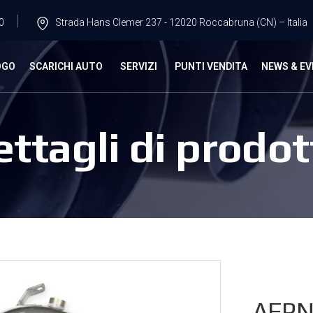
0
Strada Hans Clemer 237 - 12020 Roccabruna (CN) – Italia
OGO
SCARICHI AUTO
SERVIZI
PUNTI VENDITA
NEWS & EV
ettagli di prodot
AFP