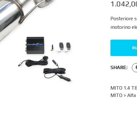
1.042,
Posteriore s
motorino el
Ri
SHARE:
MITO 1.4 T
MITO
>
Alf