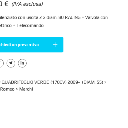
00
€
(IVA esclusa)
ilenziato con uscita 2 x diam. 80 RACING + Valvola con
ettrico + Telecomando
chiedi un preventivo
B QUADRIFOGLIO VERDE (170CV) 2009– (DIAM. 55) >
a Romeo
>
Marchi