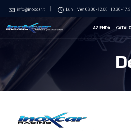
info@inoxcar.it
Lun – Ven 08.00 -12.00 | 13.30 -17.3
AZIENDA
CATAL
D