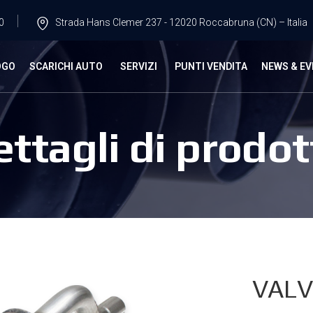
0
Strada Hans Clemer 237 - 12020 Roccabruna (CN) – Italia
OGO
SCARICHI AUTO
SERVIZI
PUNTI VENDITA
NEWS & EV
ettagli di prodot
VALV