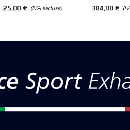
25,00
€
384,00
€
(IVA esclusa)
(IV