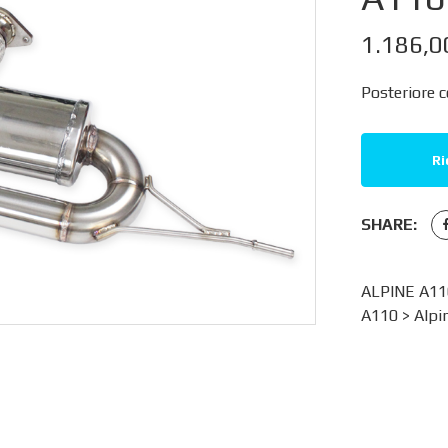
1.186,
Posteriore c
Ri
SHARE:
ALPINE A110
A110
>
Alpi