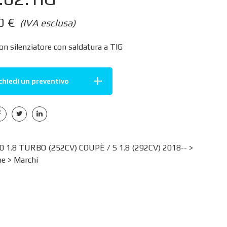
00
€
(IVA esclusa)
on silenziatore con saldatura a TIG
chiedi un preventivo
 1.8 TURBO (252CV) COUPÈ / S 1.8 (292CV) 2018-- >
ne
>
Marchi