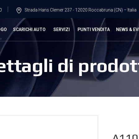
0
Strada Hans Clemer 237 - 12020 Roccabruna (CN) – Italia
OGO
SCARICHI AUTO
SERVIZI
PUNTI VENDITA
NEWS & EV
ettagli di prodot
A110