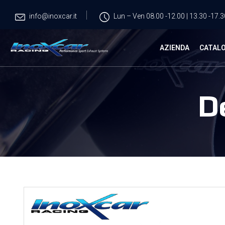
info@inoxcar.it
Lun – Ven 08.00 -12.00 | 13.30 -17.3
AZIENDA
CATAL
D