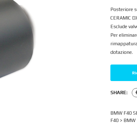
Posteriore 
CERAMIC D
Esclude valvo
Per eliminare
rimappatura 
dotazione.
Ri
SHARE:
BMW F40 SER
F40
>
BMW