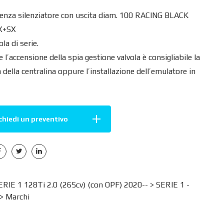
senza silenziatore con uscita diam. 100 RACING BLACK
X+SX
la di serie.
 l’accensione della spia gestione valvola è consigliabile la
della centralina oppure l’installazione dell’emulatore in
chiedi un preventivo
IE 1 128Ti 2.0 (265cv) (con OPF) 2020-- >
SERIE 1 -
>
Marchi