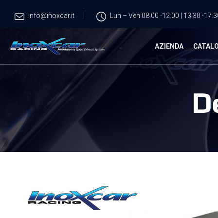
info@inoxcar.it
Lun – Ven 08.00 -12.00 | 13.30 -17.3
AZIENDA
CATAL
D