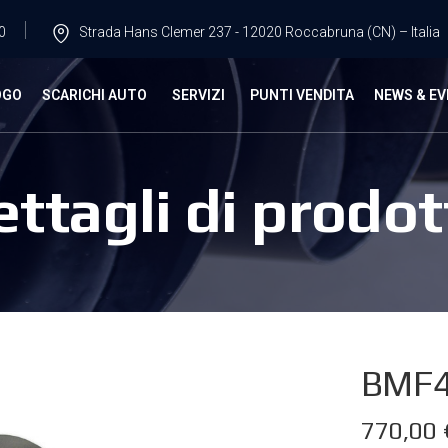
0
Strada Hans Clemer 237 - 12020 Roccabruna (CN) – Italia
OGO
SCARICHI AUTO
SERVIZI
PUNTI VENDITA
NEWS & EV
ettagli di prodot
BMF4
770,00