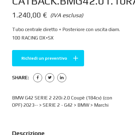
CATBACK.BMG42.01.10R
1.240,00
€
(IVA esclusa)
Tubo centrale diretto + Posteriore con uscita diam.
100 RACING DX+SX
Richiedi un preventivo
SHARE:
BMW G42 SERIE 2 220i 2.0 Coupè (184cv) (con
OPF) 2023-- >
SERIE 2 - G42
>
BMW
>
Marchi
Descrizione