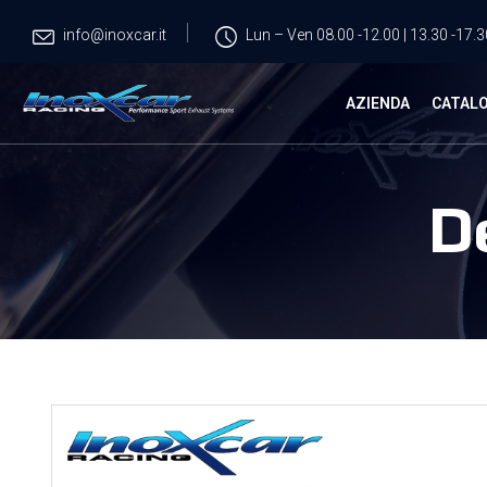
info@inoxcar.it
Lun – Ven 08.00 -12.00 | 13.30 -17.3
AZIENDA
CATAL
D