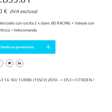
00
€
(IVA esclusa)
ilenziato con uscita 2 x diam. 80 RACING + Valvola con
ettrico + telecomando
chiedi un preventivo
3 1.6 16V TURBO (155CV) 2010-- >
DS3
>
CITROEN /