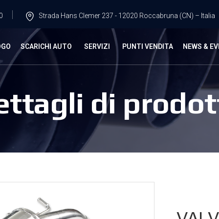
0
Strada Hans Clemer 237 - 12020 Roccabruna (CN) – Italia
OGO
SCARICHI AUTO
SERVIZI
PUNTI VENDITA
NEWS & EV
ettagli di prodot
VALV