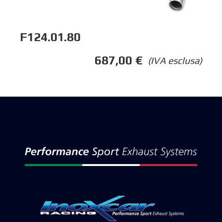
F124.01.80
687,00
€
(IVA esclusa)