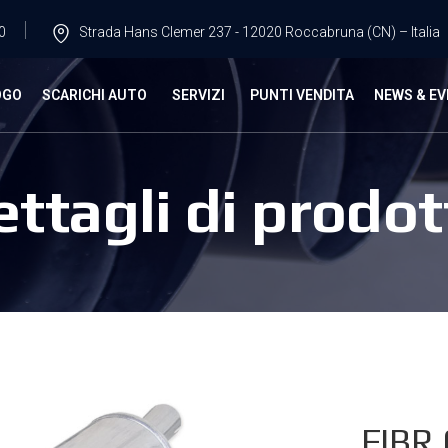
0
Strada Hans Clemer 237 - 12020 Roccabruna (CN) – Italia
OGO
SCARICHI AUTO
SERVIZI
PUNTI VENDITA
NEWS & EV
ettagli di prodot
FIBR.