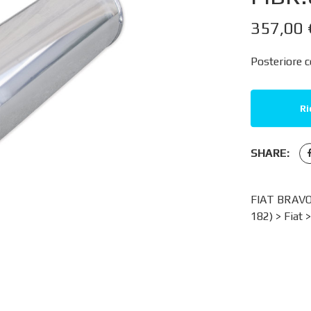
357,00
Posteriore c
Ri
SHARE:
FIAT BRAVO
182)
>
Fiat