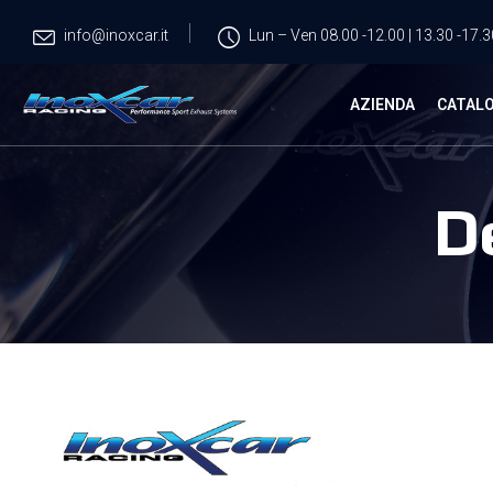
info@inoxcar.it
Lun – Ven 08.00 -12.00 | 13.30 -17.3
AZIENDA
CATAL
D