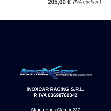
205,00
€
(IVA esclusa)
INOXCAR RACING S.R.L.
P. IVA 03698760042
Strada Hans Clemer 237