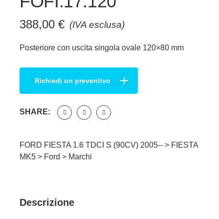
FOFI.17.120
388,00
€
(IVA esclusa)
Posteriore con uscita singola ovale 120×80 mm
Richiedi un preventivo
SHARE:
FORD FIESTA 1.6 TDCI S (90CV) 2005-- >
FIESTA
MK5
>
Ford
>
Marchi
Descrizione