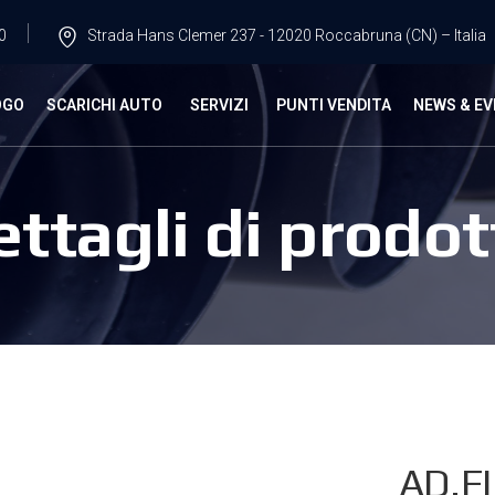
0
Strada Hans Clemer 237 - 12020 Roccabruna (CN) – Italia
OGO
SCARICHI AUTO
SERVIZI
PUNTI VENDITA
NEWS & EV
ettagli di prodot
AD.F