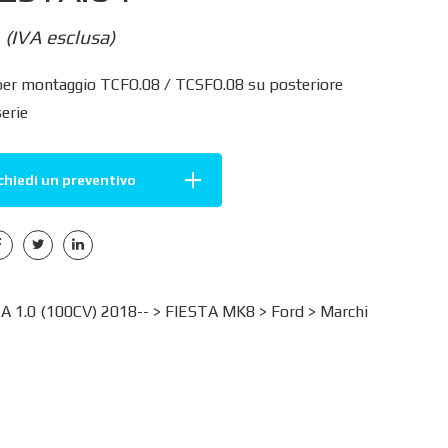
(IVA esclusa)
per montaggio TCFO.08 / TCSFO.08 su posteriore
serie
chiedi un preventivo
 1.0 (100CV) 2018-- >
FIESTA MK8
>
Ford
>
Marchi