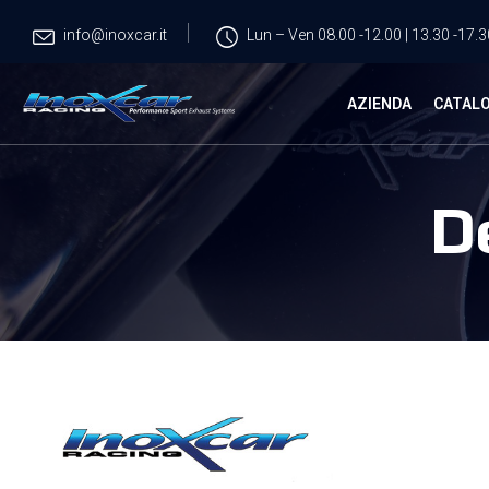
info@inoxcar.it
Lun – Ven 08.00 -12.00 | 13.30 -17.3
AZIENDA
CATAL
D