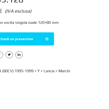
€
(IVA esclusa)
on uscita singola ovale 120×80 mm
chiedi un preventivo
4 (80CV) 1995-1999 >
Y
>
Lancia
>
Marchi