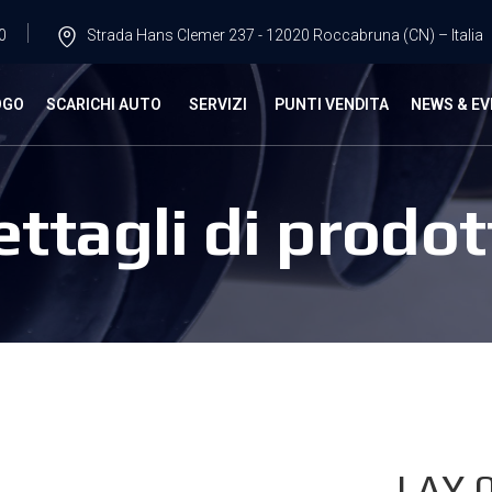
0
Strada Hans Clemer 237 - 12020 Roccabruna (CN) – Italia
OGO
SCARICHI AUTO
SERVIZI
PUNTI VENDITA
NEWS & EV
ettagli di prodot
LAY.