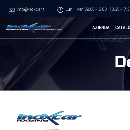
info@inoxcar.it
Lun – Ven 08.00 -12.00 | 13.30 -17.3
AZIENDA
CATAL
D