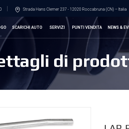
0
Strada Hans Clemer 237 - 12020 Roccabruna (CN) – Italia
OGO
SCARICHI AUTO
SERVIZI
PUNTI VENDITA
NEWS & EV
ettagli di prodot
LAR.