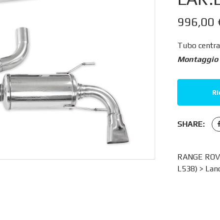
996,00
Tubo central
Montaggio e
Ri
SHARE:
RANGE ROVE
L538)
>
Lan