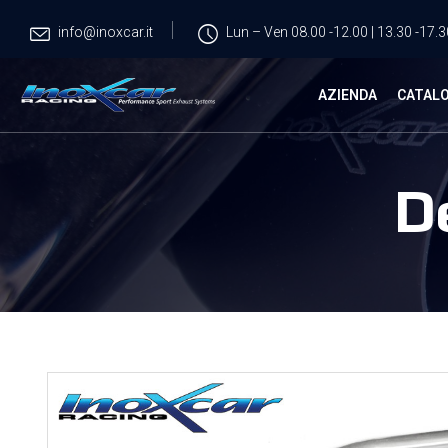
info@inoxcar.it
Lun – Ven 08.00 -12.00 | 13.30 -17.3
AZIENDA
CATAL
D