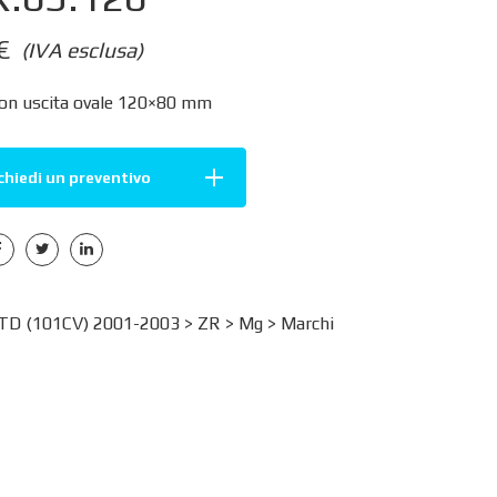
€
(IVA esclusa)
con uscita ovale 120×80 mm
chiedi un preventivo
TD (101CV) 2001-2003 >
ZR
>
Mg
>
Marchi