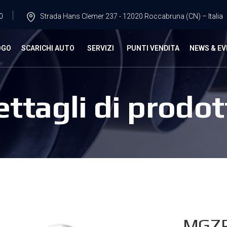
0
Strada Hans Clemer 237 - 12020 Roccabruna (CN) – Italia
OGO
SCARICHI AUTO
SERVIZI
PUNTI VENDITA
NEWS & EV
ettagli di prodot
MGZR