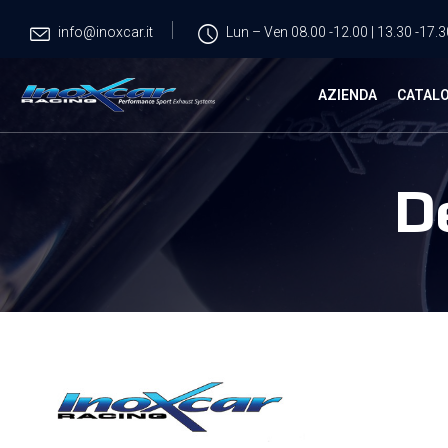
info@inoxcar.it
Lun – Ven 08.00 -12.00 | 13.30 -17.3
AZIENDA
CATAL
D