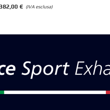
382,00
€
(IVA esclusa)