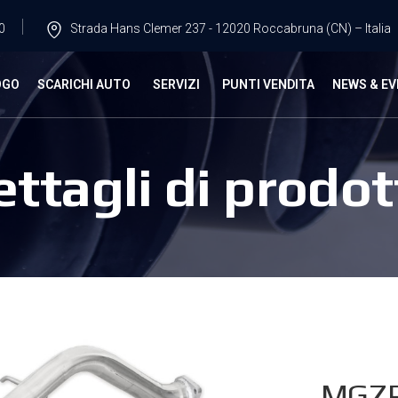
0
Strada Hans Clemer 237 - 12020 Roccabruna (CN) – Italia
OGO
SCARICHI AUTO
SERVIZI
PUNTI VENDITA
NEWS & EV
ettagli di prodot
MGZR