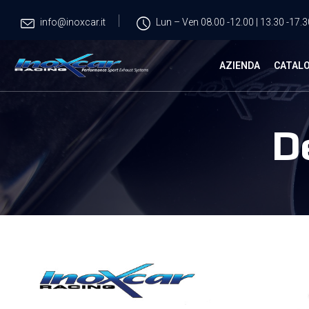
info@inoxcar.it
Lun – Ven 08.00 -12.00 | 13.30 -17.3
AZIENDA
CATAL
D