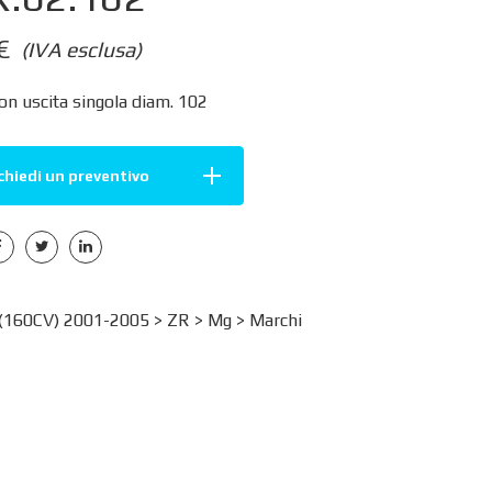
€
(IVA esclusa)
on uscita singola diam. 102
chiedi un preventivo
(160CV) 2001-2005 >
ZR
>
Mg
>
Marchi