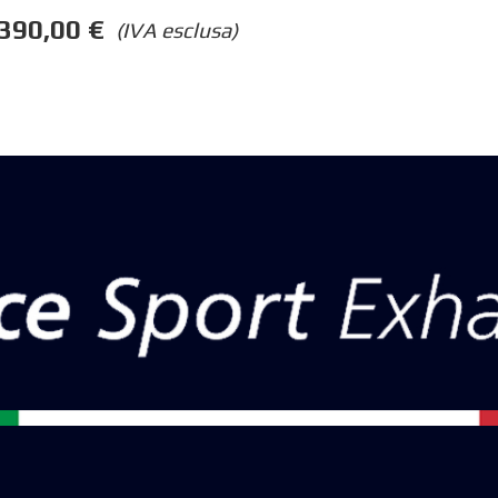
390,00
€
(IVA esclusa)