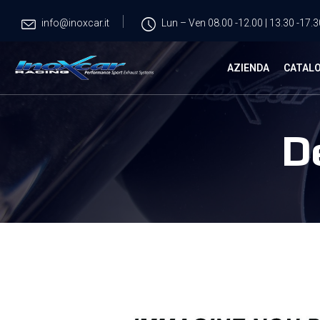
info@inoxcar.it
Lun – Ven 08.00 -12.00 | 13.30 -17.3
AZIENDA
CATAL
D