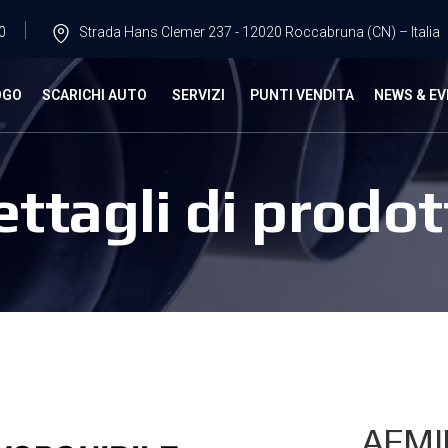
0
Strada Hans Clemer 237 - 12020 Roccabruna (CN) – Italia
OGO
SCARICHI AUTO
SERVIZI
PUNTI VENDITA
NEWS & EV
ettagli di prodot
AFMI