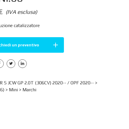
€
(IVA esclusa)
zione catalizzatore
chiedi un preventivo
 S JCW GP 2.0T (306CV) 2020-- / OPF 2020-- >
6)
>
Mini
>
Marchi