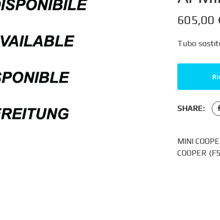
605,00
Tubo sostitu
Ri
SHARE:
MINI COOPER
COOPER (F5