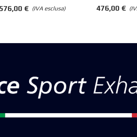
476,00
€
576,00
€
(IV
(IVA esclusa)