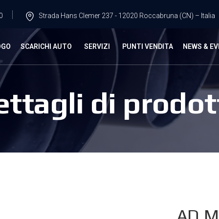
0
Strada Hans Clemer 237 - 12020 Roccabruna (CN) – Italia
OGO
SCARICHI AUTO
SERVIZI
PUNTI VENDITA
NEWS & EV
ettagli di prodot
AD.M