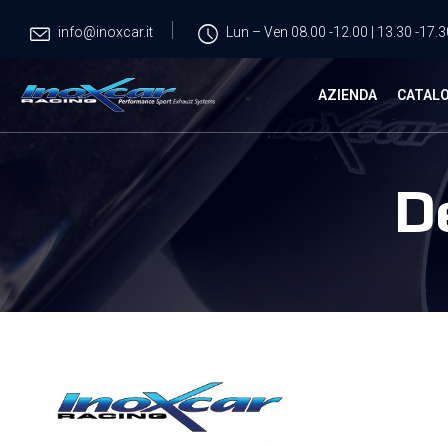
info@inoxcar.it
Lun – Ven 08.00 -12.00 | 13.30 -17.3
AZIENDA
CATAL
D