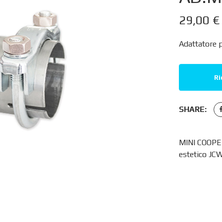
29,00
€
Adattatore p
Ri
SHARE:
MINI COOPER
estetico JC