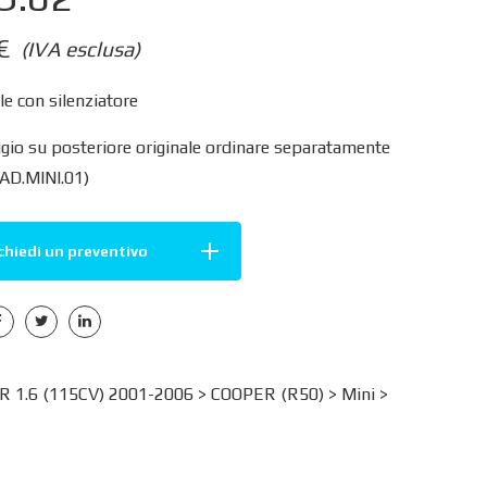
€
(IVA esclusa)
e con silenziatore
gio su posteriore originale ordinare separatamente
 AD.MINI.01)
chiedi un preventivo
R 1.6 (115CV) 2001-2006 >
COOPER (R50)
>
Mini
>