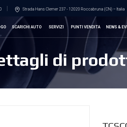
0
Strada Hans Clemer 237 - 12020 Roccabruna (CN) – Italia
OGO
SCARICHI AUTO
SERVIZI
PUNTI VENDITA
NEWS & EV
ettagli di prodot
TCSC