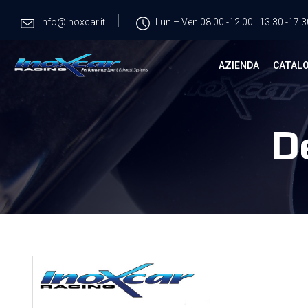
info@inoxcar.it
Lun – Ven 08.00 -12.00 | 13.30 -17.3
AZIENDA
CATAL
D