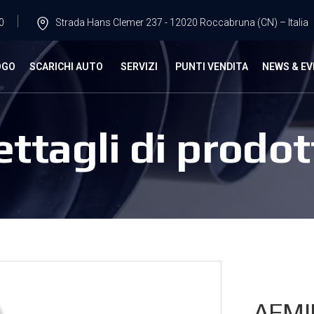
0
Strada Hans Clemer 237 - 12020 Roccabruna (CN) – Italia
OGO
SCARICHI AUTO
SERVIZI
PUNTI VENDITA
NEWS & EV
ettagli di prodot
AFMI