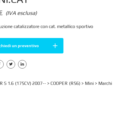
€
(IVA esclusa)
zione catalizzatore con cat. metallico sportivo
chiedi un preventivo
 S 1.6 (175CV) 2007-- >
COOPER (R56)
>
Mini
>
Marchi