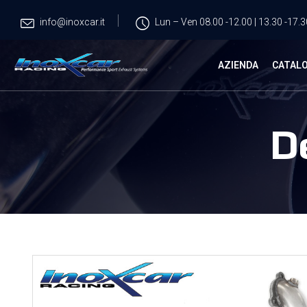
info@inoxcar.it
Lun – Ven 08.00 -12.00 | 13.30 -17.3
AZIENDA
CATAL
D