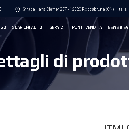
0
Strada Hans Clemer 237 - 12020 Roccabruna (CN) – Italia
OGO
SCARICHI AUTO
SERVIZI
PUNTI VENDITA
NEWS & EV
ettagli di prodot
ITMI.