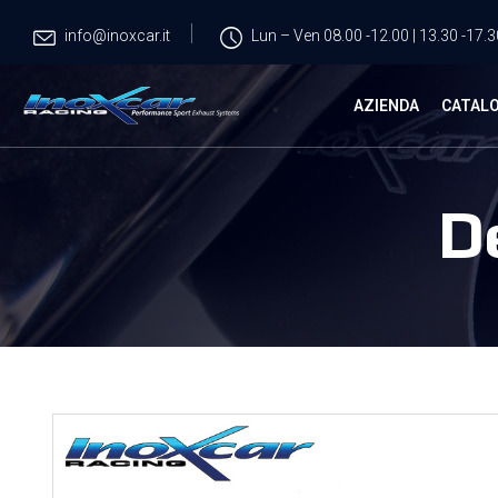
info@inoxcar.it
Lun – Ven 08.00 -12.00 | 13.30 -17.3
AZIENDA
CATAL
D