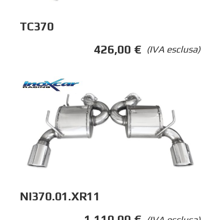
TC370
426,00
€
(IVA esclusa)
NI370.01.XR11
1.110,00
€
(IVA esclusa)