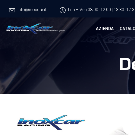
info@inoxcar.it
Lun – Ven 08.00 -12.00 | 13.30 -17.3
AZIENDA
CATAL
D