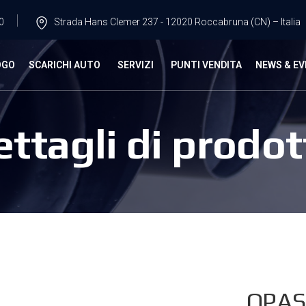
0
Strada Hans Clemer 237 - 12020 Roccabruna (CN) – Italia
OGO
SCARICHI AUTO
SERVIZI
PUNTI VENDITA
NEWS & EV
ettagli di prodot
OPAS