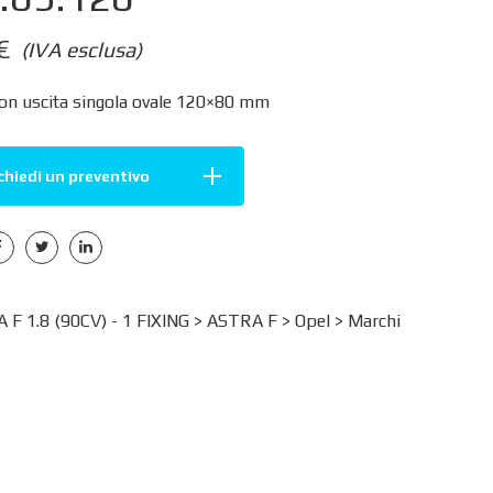
€
(IVA esclusa)
con uscita singola ovale 120×80 mm
chiedi un preventivo
F 1.8 (90CV) - 1 FIXING >
ASTRA F
>
Opel
>
Marchi