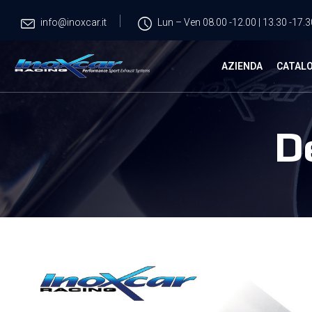
info@inoxcar.it
Lun – Ven 08.00 -12.00 | 13.30 -17.3
AZIENDA
CATAL
D