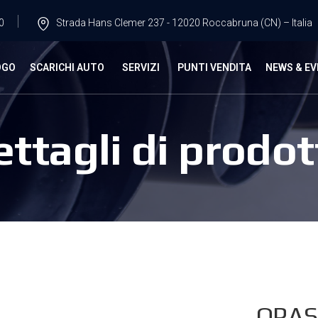
0
Strada Hans Clemer 237 - 12020 Roccabruna (CN) – Italia
OGO
SCARICHI AUTO
SERVIZI
PUNTI VENDITA
NEWS & EV
ettagli di prodot
OPAS