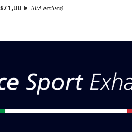
371,00
€
(IVA esclusa)