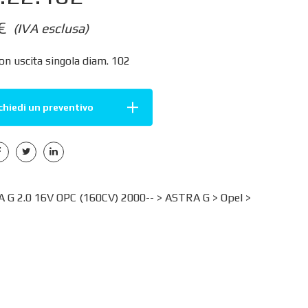
€
(IVA esclusa)
on uscita singola diam. 102
chiedi un preventivo
 G 2.0 16V OPC (160CV) 2000-- >
ASTRA G
>
Opel
>