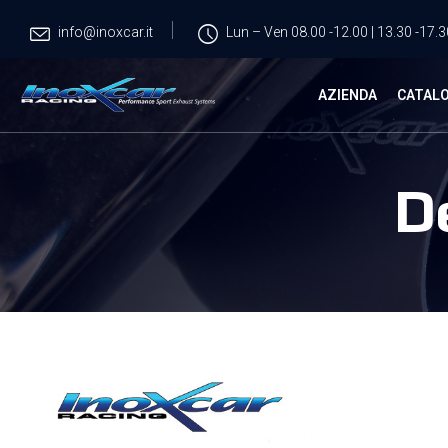
info@inoxcar.it
Lun – Ven 08.00 -12.00 | 13.30 -17.3
AZIENDA
CATAL
D