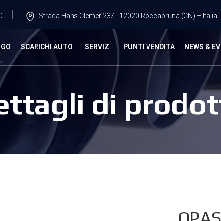
0
Strada Hans Clemer 237 - 12020 Roccabruna (CN) – Italia
OGO
SCARICHI AUTO
SERVIZI
PUNTI VENDITA
NEWS & EV
ettagli di prodot
OPAS