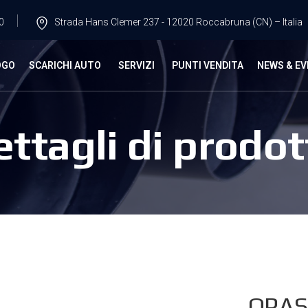
0
Strada Hans Clemer 237 - 12020 Roccabruna (CN) – Italia
OGO
SCARICHI AUTO
SERVIZI
PUNTI VENDITA
NEWS & EV
ettagli di prodot
OPAS