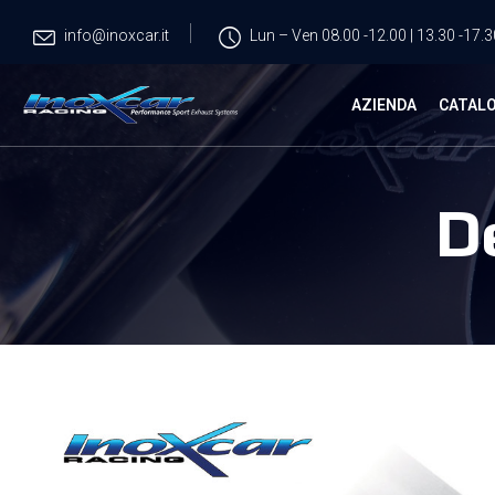
info@inoxcar.it
Lun – Ven 08.00 -12.00 | 13.30 -17.3
AZIENDA
CATAL
D