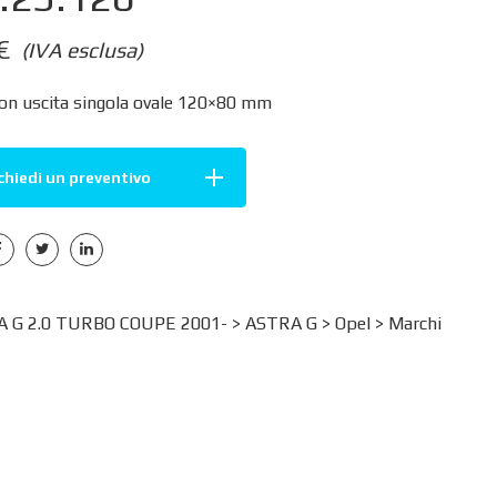
€
(IVA esclusa)
con uscita singola ovale 120×80 mm
chiedi un preventivo
 G 2.0 TURBO COUPE 2001- >
ASTRA G
>
Opel
>
Marchi