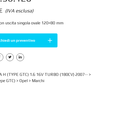
€
(IVA esclusa)
con uscita singola ovale 120×80 mm
chiedi un preventivo
 H (TYPE GTC) 1.6 16V TURBO (180CV) 2007-- >
ype GTC)
>
Opel
>
Marchi