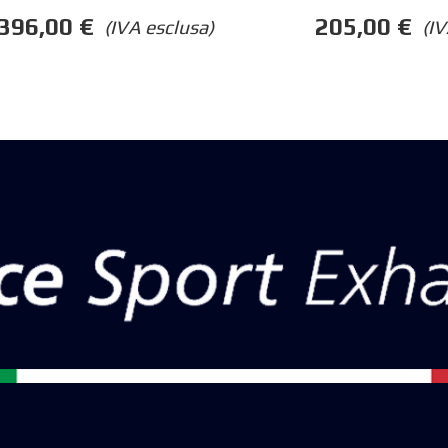
396,00
€
205,00
€
(IVA esclusa)
(IV