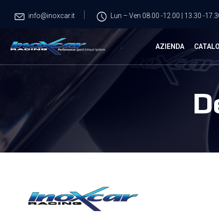
info@inoxcar.it
Lun – Ven 08.00 -12.00 | 13.30 -17.3
AZIENDA
CATAL
D