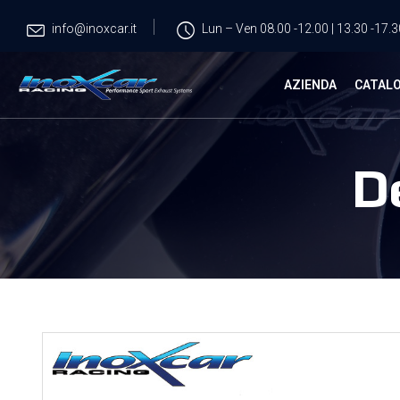
info@inoxcar.it
Lun – Ven 08.00 -12.00 | 13.30 -17.3
AZIENDA
CATAL
D