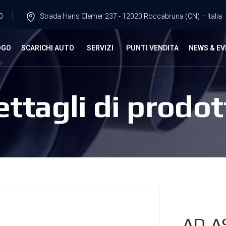
0
Strada Hans Clemer 237 - 12020 Roccabruna (CN) – Italia
OGO
SCARICHI AUTO
SERVIZI
PUNTI VENDITA
NEWS & EV
ettagli di prodot
AD.A