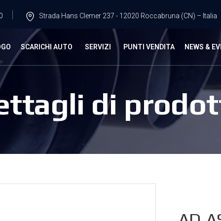
0
Strada Hans Clemer 237 - 12020 Roccabruna (CN) – Italia
OGO
SCARICHI AUTO
SERVIZI
PUNTI VENDITA
NEWS & EV
ettagli di prodot
AD.A