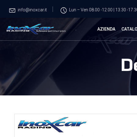
info@inoxcar.it
Lun – Ven 08.00 -12.00 | 13.30 -17.3
AZIENDA
CATAL
D