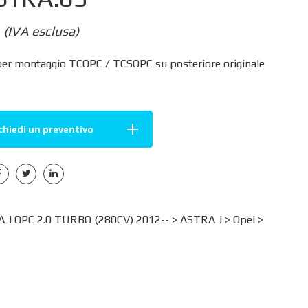
(IVA esclusa)
per montaggio TCOPC / TCSOPC su posteriore originale
chiedi un preventivo
 J OPC 2.0 TURBO (280CV) 2012-- >
ASTRA J
>
Opel
>