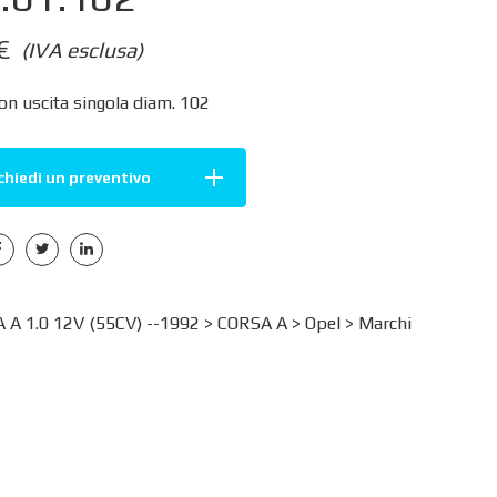
€
(IVA esclusa)
on uscita singola diam. 102
chiedi un preventivo
A 1.0 12V (55CV) --1992 >
CORSA A
>
Opel
>
Marchi