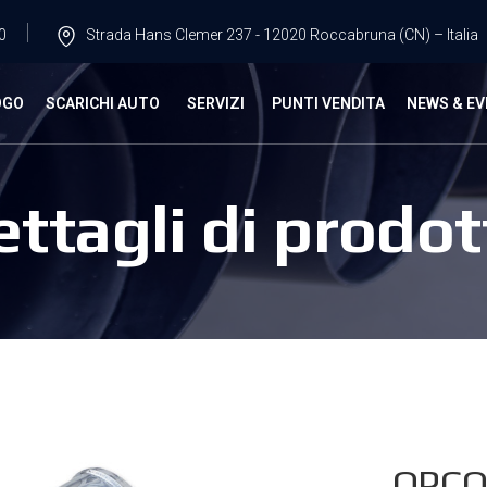
0
Strada Hans Clemer 237 - 12020 Roccabruna (CN) – Italia
OGO
SCARICHI AUTO
SERVIZI
PUNTI VENDITA
NEWS & EV
ettagli di prodot
OPCO