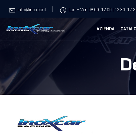
info@inoxcar.it
Lun – Ven 08.00 -12.00 | 13.30 -17.3
AZIENDA
CATAL
D