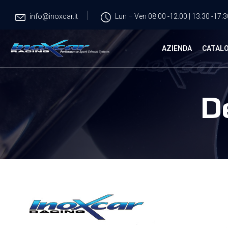
info@inoxcar.it
Lun – Ven 08.00 -12.00 | 13.30 -17.3
AZIENDA
CATAL
D