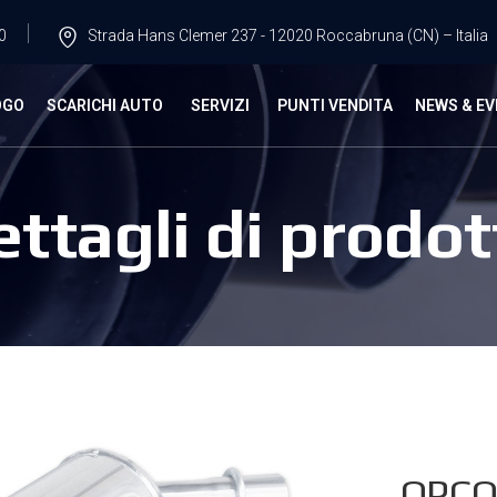
0
Strada Hans Clemer 237 - 12020 Roccabruna (CN) – Italia
OGO
SCARICHI AUTO
SERVIZI
PUNTI VENDITA
NEWS & EV
ettagli di prodot
OPCO