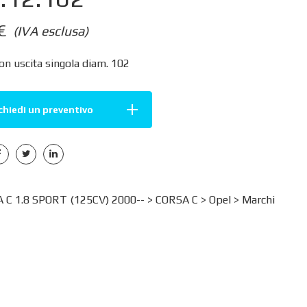
€
(IVA esclusa)
on uscita singola diam. 102
chiedi un preventivo
 C 1.8 SPORT (125CV) 2000-- >
CORSA C
>
Opel
>
Marchi