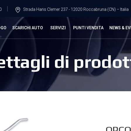
0
Strada Hans Clemer 237 - 12020 Roccabruna (CN) – Italia
OGO
SCARICHI AUTO
SERVIZI
PUNTI VENDITA
NEWS & EV
ettagli di prodot
OPCO