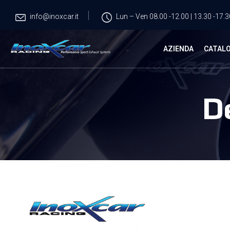
info@inoxcar.it
Lun – Ven 08.00 -12.00 | 13.30 -17.3
AZIENDA
CATAL
D