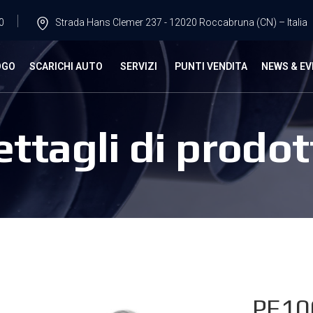
0
Strada Hans Clemer 237 - 12020 Roccabruna (CN) – Italia
OGO
SCARICHI AUTO
SERVIZI
PUNTI VENDITA
NEWS & EV
ettagli di prodot
PE10