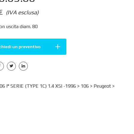
€
(IVA esclusa)
on uscita diam. 80
chiedi un preventivo
 I° SERIE (TYPE 1C) 1.4 XSI -1996 >
106
>
Peugeot
>