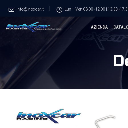
info@inoxcar.it
Lun – Ven 08.00 -12.00 | 13.30 -17.3
AZIENDA
CATAL
D